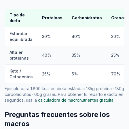
Tipo de
Proteínas
Carbohidratos
Grasas
dieta
Estándar
30%
40%
30%
equilibrada
Alta en
40%
35%
25%
proteínas
Keto /
25%
5%
70%
Cetogénica
Ejemplo para 1.800 kcal en dieta estándar: 135g proteína · 180g
carbohidratos · 60g grasas. Para obtener tu reparto exacto en
segundos, usa la
calculadora de macronutrientes gratuita
.
Preguntas frecuentes sobre los
macros